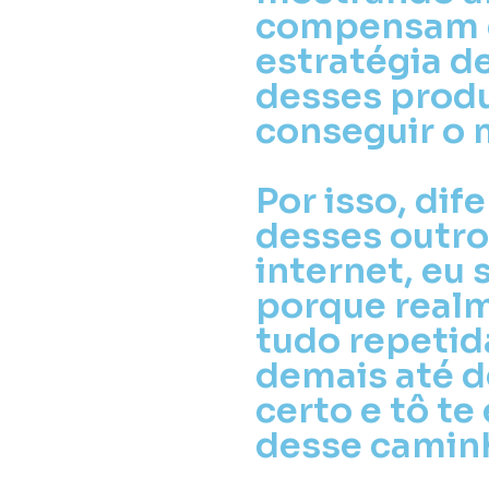
compensam e
estratégia d
desses produ
conseguir o m
Por isso, dif
desses outro
internet, eu 
porque realm
tudo repetida
demais até d
certo e tô t
desse caminh