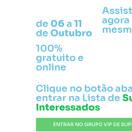
Assis
agora
de
06
a
11
mesm
de
Outubro
100%
gratuito e
online
Clique no botão aba
entrar na Lista de
S
Interessados
ENTRAR NO GRUPO VIP DE SU