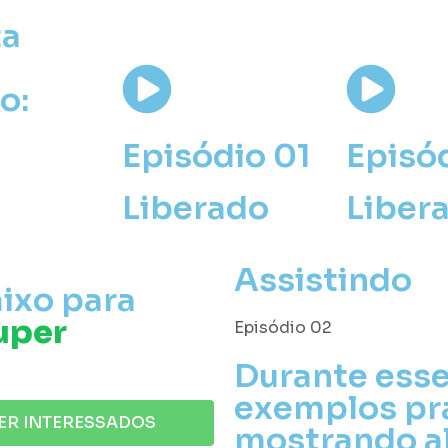
ta
o:
Episódio 01
Episó
Liberado
Liber
Assistindo
ixo para
uper
Episódio 02
Durante esse
exemplos prá
PER INTERESSADOS
mostrando a