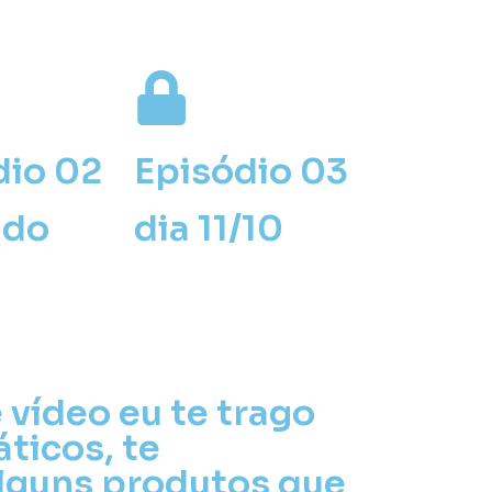
dio 02
Episódio 03
ado
dia 11/10
 vídeo eu te trago
ticos, te
lguns produtos que